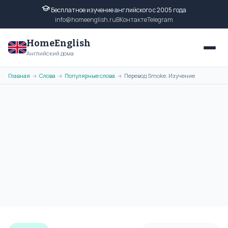
Бесплатное изучение английского с 2005 года
info@homeenglish.ru
ВКонтакте
Telegram
HomeEnglish
Английский дома
Главная
Слова
Популярные слова
Перевод Smoke. Изучение
→
→
→