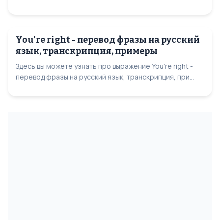
You're right - перевод фразы на русский
язык, транскрипция, примеры
Здесь вы можете узнать про выражение You're right -
перевод фразы на русский язык, транскрипция, при...