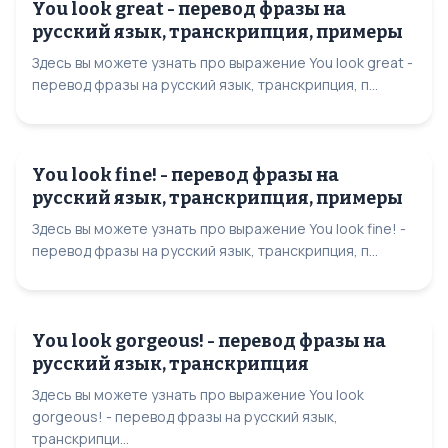
You look great - перевод фразы на
русский язык, транскрипция, примеры
Здесь вы можете узнать про выражение You look great -
перевод фразы на русский язык, транскрипция, п...
You look fine! - перевод фразы на
русский язык, транскрипция, примеры
Здесь вы можете узнать про выражение You look fine! -
перевод фразы на русский язык, транскрипция, п...
You look gorgeous! - перевод фразы на
русский язык, транскрипция
Здесь вы можете узнать про выражение You look
gorgeous! - перевод фразы на русский язык,
транскрипци...