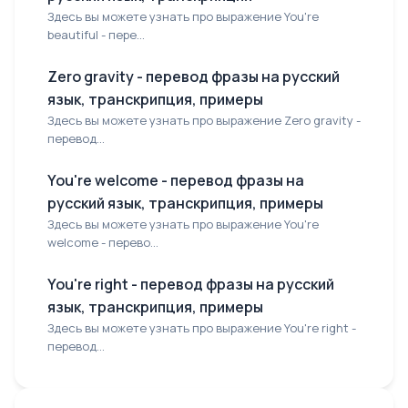
Здесь вы можете узнать про выражение You're
beautiful - пере...
Zero gravity - перевод фразы на русский
язык, транскрипция, примеры
Здесь вы можете узнать про выражение Zero gravity -
перевод...
You're welcome - перевод фразы на
русский язык, транскрипция, примеры
Здесь вы можете узнать про выражение You're
welcome - перево...
You're right - перевод фразы на русский
язык, транскрипция, примеры
Здесь вы можете узнать про выражение You're right -
перевод...