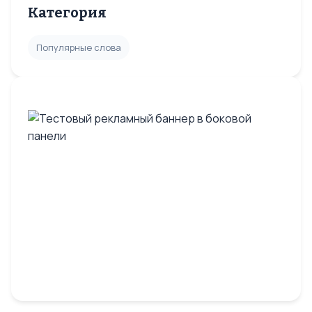
Категория
Популярные слова