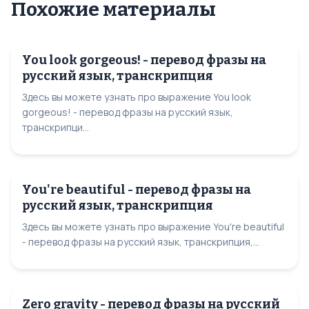
Похожие материалы
You look gorgeous! - перевод фразы на
русский язык, транскрипция
Здесь вы можете узнать про выражение You look
gorgeous! - перевод фразы на русский язык,
транскрипци...
You're beautiful - перевод фразы на
русский язык, транскрипция
Здесь вы можете узнать про выражение You're beautiful
- перевод фразы на русский язык, транскрипция,...
Zero gravity - перевод фразы на русский