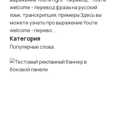
welcome - перевод фразы на русский
язык, транскрипция, примеры
Здесь вы
можете узнать про выражение You're
welcome - перево...
Категория
Популярные слова