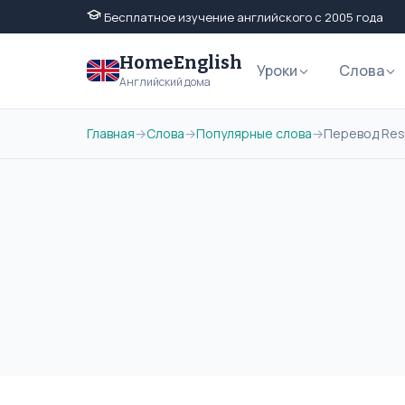
Бесплатное изучение английского с 2005 года
HomeEnglish
Уроки
Слова
Английский дома
Главная
→
Слова
→
Популярные слова
→
Перевод Rest