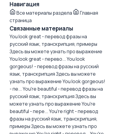
Навигация
Все материалы раздела
Главная
страница
Связанные материалы
You look great - перевод фразы на
русский язык, транскрипция, примеры
Здесь вы можете узнать про выражение
You look great - перево...
You look
gorgeous! - перевод фразы на русский
язык, транскрипция
Здесь вы можете
узнать про выражение You look gorgeous!
- пе...
You're beautiful - перевод фразы на
русский язык, транскрипция
Здесь вы
можете узнать про выражение You're
beautiful - пере...
You're right - перевод
фразы на русский язык, транскрипция,
примеры
Здесь вы можете узнать про
выражение You're right - перевод...
You're