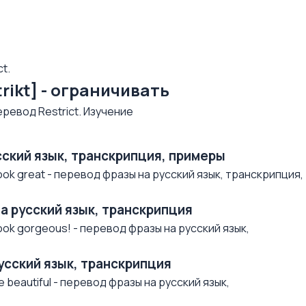
t.
strikt] - ограничивать
усский язык, транскрипция, примеры
ok great - перевод фразы на русский язык, транскрипция,
на русский язык, транскрипция
ok gorgeous! - перевод фразы на русский язык,
русский язык, транскрипция
beautiful - перевод фразы на русский язык,