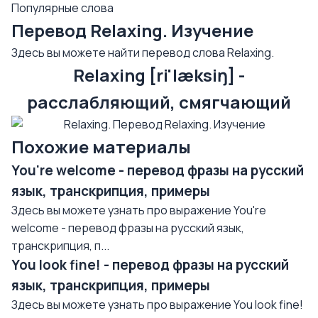
Популярные слова
Перевод Relaxing. Изучение
Здесь вы можете найти перевод слова Relaxing.
Relaxing [ri'læksiŋ] -
расслабляющий, смягчающий
Похожие материалы
You're welcome - перевод фразы на русский
язык, транскрипция, примеры
Здесь вы можете узнать про выражение You're
welcome - перевод фразы на русский язык,
транскрипция, п...
You look fine! - перевод фразы на русский
язык, транскрипция, примеры
Здесь вы можете узнать про выражение You look fine!