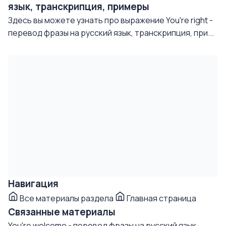
язык, транскрипция, примеры
Здесь вы можете узнать про выражение You're right -
перевод фразы на русский язык, транскрипция, при...
Навигация
Все материалы раздела
Главная страница
Связанные материалы
You're welcome - перевод фразы на русский язык,