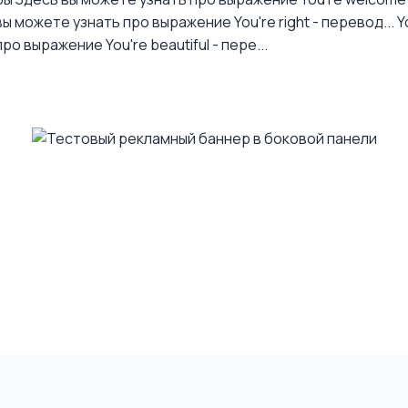
ы можете узнать про выражение You're right - перевод...
Y
о выражение You're beautiful - пере...