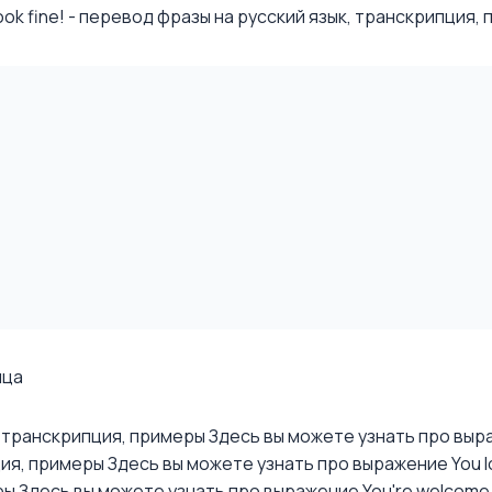
k fine! - перевод фразы на русский язык, транскрипция, п.
ица
к, транскрипция, примеры
Здесь вы можете узнать про выраж
ция, примеры
Здесь вы можете узнать про выражение You loo
ры
Здесь вы можете узнать про выражение You're welcome -