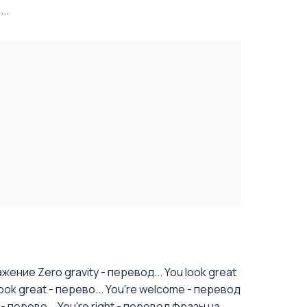
..
ение Zero gravity - перевод...
You look great
k great - перево...
You're welcome - перевод
 перево...
You're right - перевод фразы на