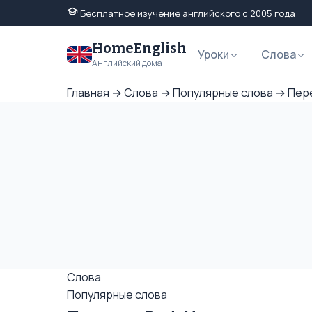
Бесплатное изучение английского с 2005 года
HomeEnglish
Уроки
Слова
Английский дома
Главная
→
Слова
→
Популярные слова
→
Пере
Слова
Популярные слова