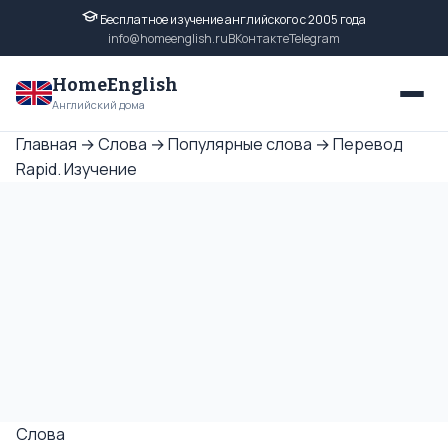
Бесплатное изучение английского с 2005 года
info@homeenglish.ru
ВКонтакте
Telegram
HomeEnglish
Английский дома
Главная
→
Слова
→
Популярные слова
→
Перевод
Rapid. Изучение
Слова