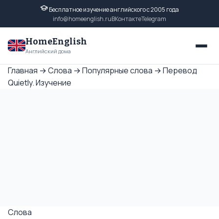
Бесплатное изучение английского с 2005 года
info@homeenglish.ru
ВКонтакте
Telegram
HomeEnglish
Английский дома
Главная
→
Слова
→
Популярные слова
→
Перевод
Quietly. Изучение
Слова