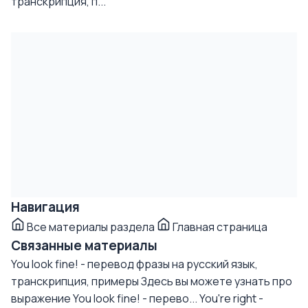
транскрипция, п...
Навигация
Все материалы раздела
Главная страница
Связанные материалы
You look fine! - перевод фразы на русский язык,
транскрипция, примеры
Здесь вы можете узнать про
выражение You look fine! - перево...
You're right -