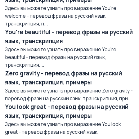
Здесь вы можете узнать про выражение You're
welcome - перевод фразы на русский язык,
транскрипция, п...
You're beautiful - перевод фразы на русский
язык, транскрипция
Здесь вы можете узнать про выражение You're
beautiful - перевод фразы на русский язык,
транскрипция,...
Zero gravity - перевод фразы на русский
язык, транскрипция, примеры
Здесь вы можете узнать про выражение Zero gravity -
перевод фразы на русский язык, транскрипция, при...
You look great - перевод фразы на русский
язык, транскрипция, примеры
Здесь вы можете узнать про выражение You look
great - перевод фразы на русский язык,