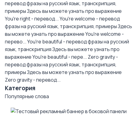
перевод фразы на русский язык, транскрипция,
примеры
Здесь вы можете узнать про выражение
You're right - перевод...
You're welcome - перевод
фразы на русский язык, транскрипция, примеры
Здесь
вы можете узнать про выражение You're welcome -
перево...
You're beautiful - перевод фразы на русский
язык, транскрипция
Здесь вы можете узнать про
выражение You're beautiful - пере...
Zero gravity -
перевод фразы на русский язык, транскрипция,
примеры
Здесь вы можете узнать про выражение
Zero gravity - перевод...
Категория
Популярные слова