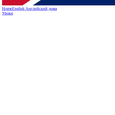
HomeEnglish
Английский дома
Уроки