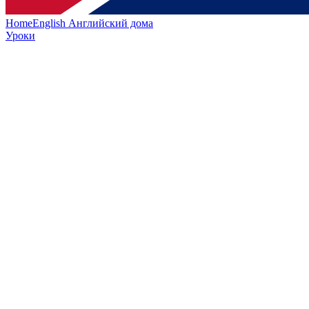
HomeEnglish
Английский дома
Уроки