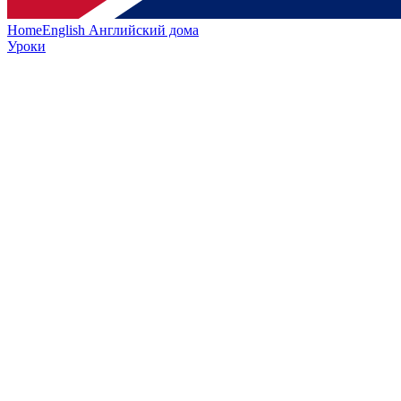
HomeEnglish
Английский дома
Уроки