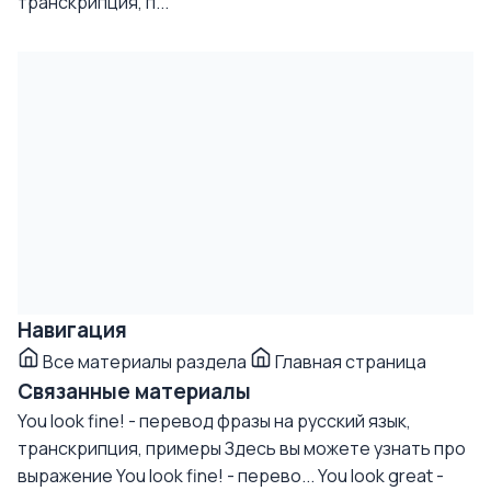
транскрипция, п...
Навигация
Все материалы раздела
Главная страница
Связанные материалы
You look fine! - перевод фразы на русский язык,
транскрипция, примеры
Здесь вы можете узнать про
выражение You look fine! - перево...
You look great -