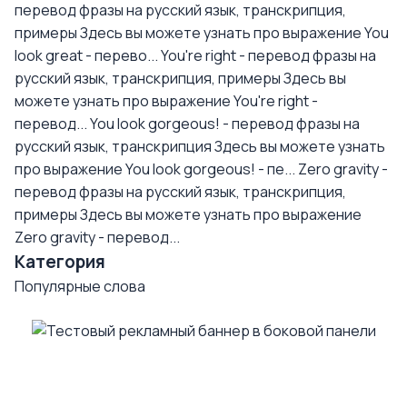
перевод фразы на русский язык, транскрипция,
примеры
Здесь вы можете узнать про выражение You
look great - перево...
You're right - перевод фразы на
русский язык, транскрипция, примеры
Здесь вы
можете узнать про выражение You're right -
перевод...
You look gorgeous! - перевод фразы на
русский язык, транскрипция
Здесь вы можете узнать
про выражение You look gorgeous! - пе...
Zero gravity -
перевод фразы на русский язык, транскрипция,
примеры
Здесь вы можете узнать про выражение
Zero gravity - перевод...
Категория
Популярные слова