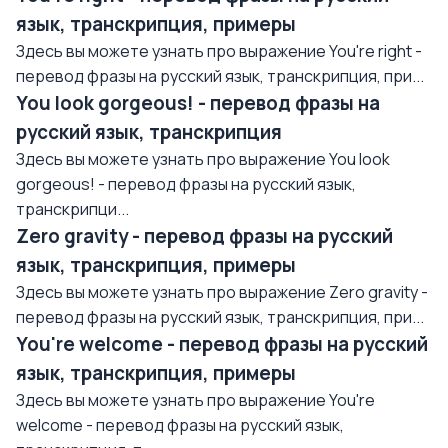
язык, транскрипция, примеры
Здесь вы можете узнать про выражение You're right -
перевод фразы на русский язык, транскрипция, при...
You look gorgeous! - перевод фразы на
русский язык, транскрипция
Здесь вы можете узнать про выражение You look
gorgeous! - перевод фразы на русский язык,
транскрипци...
Zero gravity - перевод фразы на русский
язык, транскрипция, примеры
Здесь вы можете узнать про выражение Zero gravity -
перевод фразы на русский язык, транскрипция, при...
You're welcome - перевод фразы на русский
язык, транскрипция, примеры
Здесь вы можете узнать про выражение You're
welcome - перевод фразы на русский язык,