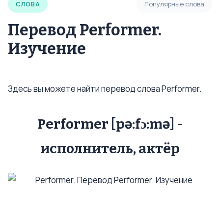
СЛОВА
Популярные слова
Перевод Performer.
Изучение
Здесь вы можете найти перевод слова Performer.
Performer [pə:fɔ:mə] -
исполнитель, актёр