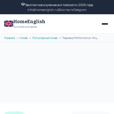
Бесплатное изучение английского с 2005 года
info@homeenglish.ru
ВКонтакте
Telegram
HomeEnglish
Английский дома
Главная
Слова
Популярные слова
Перевод Performance. Изучение
→
→
→