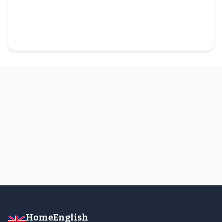
HomeEnglish