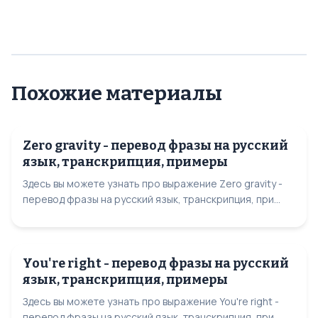
Похожие материалы
Zero gravity - перевод фразы на русский
язык, транскрипция, примеры
Здесь вы можете узнать про выражение Zero gravity -
перевод фразы на русский язык, транскрипция, при...
You're right - перевод фразы на русский
язык, транскрипция, примеры
Здесь вы можете узнать про выражение You're right -
перевод фразы на русский язык, транскрипция, при...