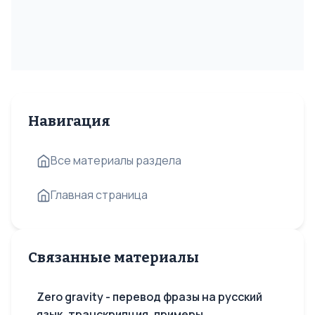
Навигация
Все материалы раздела
Главная страница
Связанные материалы
Zero gravity - перевод фразы на русский
язык, транскрипция, примеры