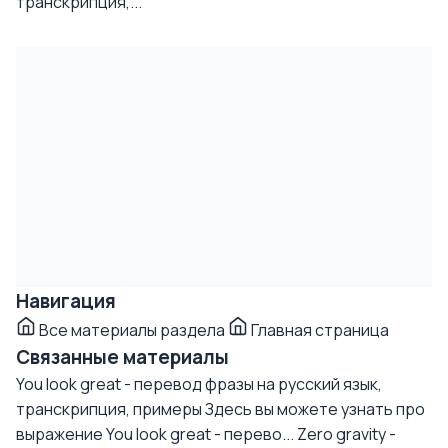
транскрипция,...
Навигация
Все материалы раздела
Главная страница
Связанные материалы
You look great - перевод фразы на русский язык,
транскрипция, примеры
Здесь вы можете узнать про
выражение You look great - перево...
Zero gravity -