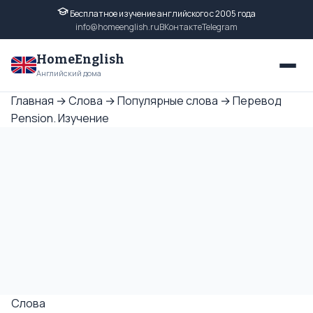
Бесплатное изучение английского с 2005 года
info@homeenglish.ru
ВКонтакте
Telegram
HomeEnglish
Английский дома
Главная
→
Слова
→
Популярные слова
→
Перевод
Pension. Изучение
Слова