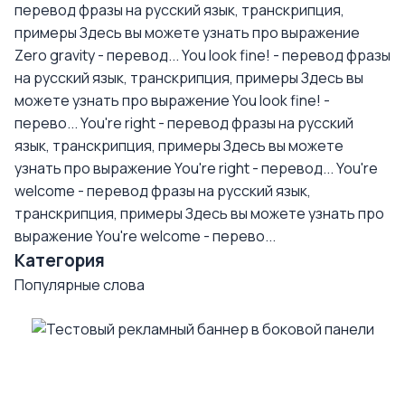
перевод фразы на русский язык, транскрипция,
примеры
Здесь вы можете узнать про выражение
Zero gravity - перевод...
You look fine! - перевод фразы
на русский язык, транскрипция, примеры
Здесь вы
можете узнать про выражение You look fine! -
перево...
You're right - перевод фразы на русский
язык, транскрипция, примеры
Здесь вы можете
узнать про выражение You're right - перевод...
You're
welcome - перевод фразы на русский язык,
транскрипция, примеры
Здесь вы можете узнать про
выражение You're welcome - перево...
Категория
Популярные слова