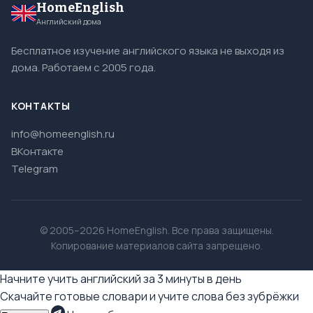
HomeEnglish
Английский дома
Бесплатное изучение английского языка не выходя из
дома. Работаем с 2005 года.
КОНТАКТЫ
info@homeenglish.ru
ВКонтакте
Telegram
© 2005–2026 HomeEnglish. Все права защищены.
Копирование материалов сайта запрещено.
Начните учить английский за 3 минуты в день
Скачайте готовые словари и учите слова без зубрёжки