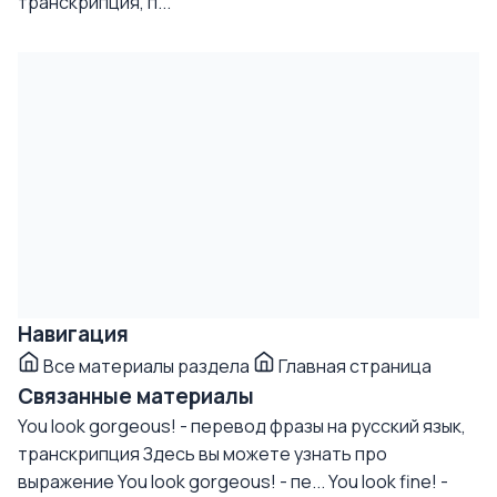
транскрипция, п...
Навигация
Все материалы раздела
Главная страница
Связанные материалы
You look gorgeous! - перевод фразы на русский язык,
транскрипция
Здесь вы можете узнать про
выражение You look gorgeous! - пе...
You look fine! -