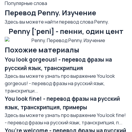
Популярные слова
Перевод Penny. Изучение
Здесь вы можете найти перевод слова Penny.
Penny ['peni] - пенни, один цент
Похожие материалы
You look gorgeous! - перевод фразы на
русский язык, транскрипция
Здесь вы можете узнать про выражение You look
gorgeous! - перевод фразы на русский язык,
транскрипци...
You look fine! - перевод фразы на русский
язык, транскрипция, примеры
Здесь вы можете узнать про выражение You look fine!
- перевод фразы на русский язык, транскрипция, п...
You're welcome - перевод фразы на русский