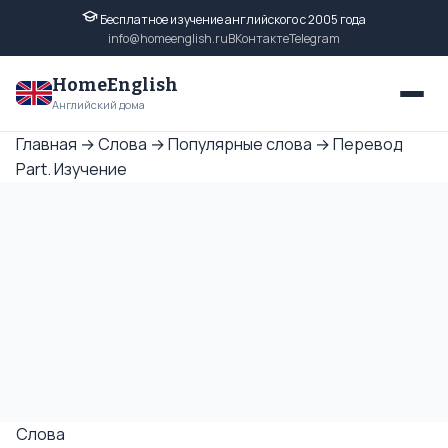
Бесплатное изучение английского с 2005 года
info@homeenglish.ru
ВКонтакте
Telegram
HomeEnglish
Английский дома
Главная
→
Слова
→
Популярные слова
→
Перевод
Part. Изучение
Слова