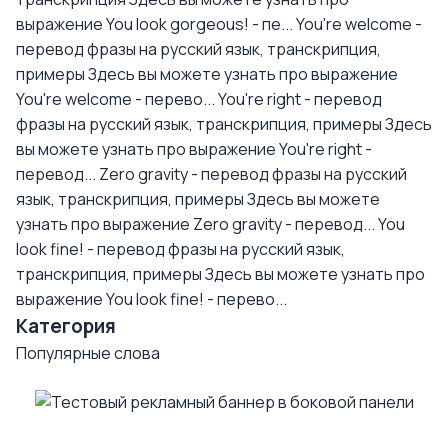
выражение You look gorgeous! - пе...
You're welcome -
перевод фразы на русский язык, транскрипция,
примеры
Здесь вы можете узнать про выражение
You're welcome - перево...
You're right - перевод
фразы на русский язык, транскрипция, примеры
Здесь
вы можете узнать про выражение You're right -
перевод...
Zero gravity - перевод фразы на русский
язык, транскрипция, примеры
Здесь вы можете
узнать про выражение Zero gravity - перевод...
You
look fine! - перевод фразы на русский язык,
транскрипция, примеры
Здесь вы можете узнать про
выражение You look fine! - перево...
Категория
Популярные слова