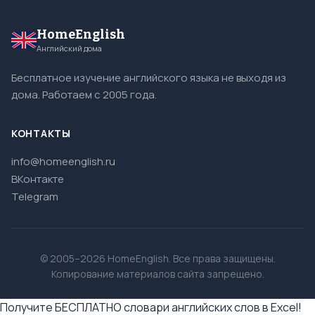
HomeEnglish
Английский дома
Бесплатное изучение английского языка не выходя из
дома. Работаем с 2005 года.
КОНТАКТЫ
info@homeenglish.ru
ВКонтакте
Telegram
© 2005–2026 HomeEnglish. Все права защищены.
Копирование материалов сайта запрещено.
Получите БЕСПЛАТНО словари английских слов в Excel!