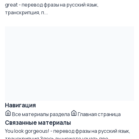
great - перевод фразы на русский язык,
транскрипция, п...
Навигация
Все материалы раздела
Главная страница
Связанные материалы
You look gorgeous! - перевод фразы на русский язык,
транскрипция
Здесь вы можете узнать про