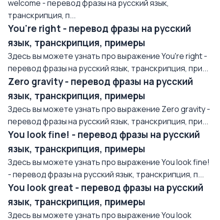
welcome - перевод фразы на русский язык,
транскрипция, п...
You're right - перевод фразы на русский
язык, транскрипция, примеры
Здесь вы можете узнать про выражение You're right -
перевод фразы на русский язык, транскрипция, при...
Zero gravity - перевод фразы на русский
язык, транскрипция, примеры
Здесь вы можете узнать про выражение Zero gravity -
перевод фразы на русский язык, транскрипция, при...
You look fine! - перевод фразы на русский
язык, транскрипция, примеры
Здесь вы можете узнать про выражение You look fine!
- перевод фразы на русский язык, транскрипция, п...
You look great - перевод фразы на русский
язык, транскрипция, примеры
Здесь вы можете узнать про выражение You look