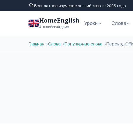
Бесплатное изучение английского с 2005 года
HomeEnglish
Уроки
Слова
Английский дома
Главная
→
Слова
→
Популярные слова
→
Перевод Offi