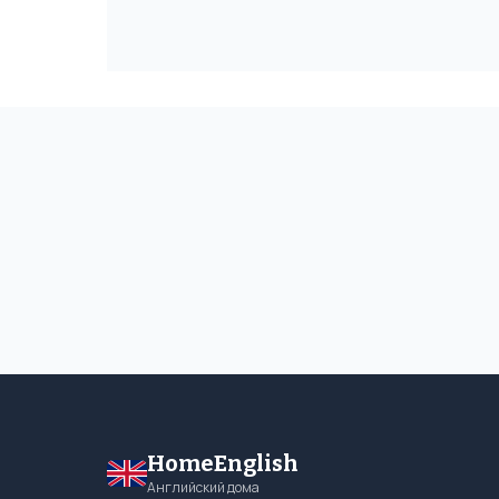
HomeEnglish
Английский дома