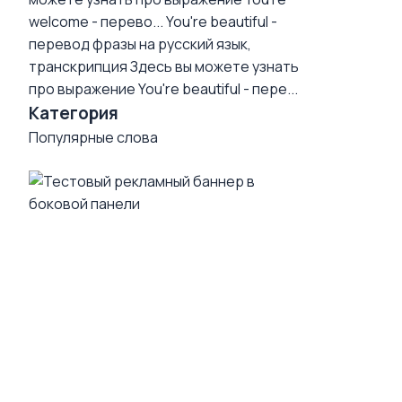
welcome - перево...
You're beautiful -
перевод фразы на русский язык,
транскрипция
Здесь вы можете узнать
про выражение You're beautiful - пере...
Категория
Популярные слова