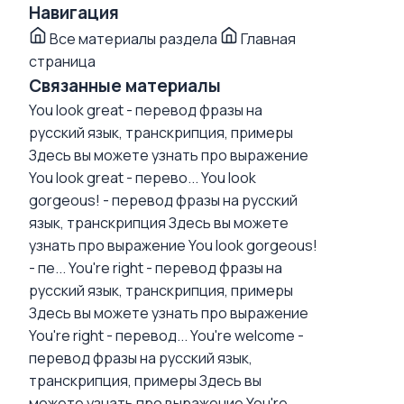
Навигация
Все материалы раздела
Главная
страница
Связанные материалы
You look great - перевод фразы на
русский язык, транскрипция, примеры
Здесь вы можете узнать про выражение
You look great - перево...
You look
gorgeous! - перевод фразы на русский
язык, транскрипция
Здесь вы можете
узнать про выражение You look gorgeous!
- пе...
You're right - перевод фразы на
русский язык, транскрипция, примеры
Здесь вы можете узнать про выражение
You're right - перевод...
You're welcome -
перевод фразы на русский язык,
транскрипция, примеры
Здесь вы
можете узнать про выражение You're