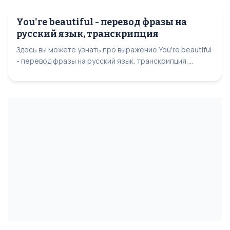
You're beautiful - перевод фразы на
русский язык, транскрипция
Здесь вы можете узнать про выражение You're beautiful
- перевод фразы на русский язык, транскрипция,...