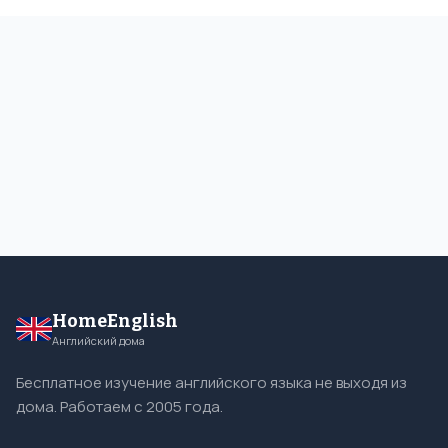
HomeEnglish
Английский дома
Бесплатное изучение английского языка не выходя из
дома. Работаем с 2005 года.