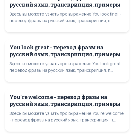
русский язык, транскрипция, примеры
Здесь вы можете узнать про выражение You look fine! -
перевод фразы на русский язык, транскрипция, п...
You look great - перевод фразы на
русский язык, транскрипция, примеры
Здесь вы можете узнать про выражение You look great -
перевод фразы на русский язык, транскрипция, п...
You're welcome - перевод фразы на
русский язык, транскрипция, примеры
Здесь вы можете узнать про выражение You're welcome
- перевод фразы на русский язык, транскрипция, п...