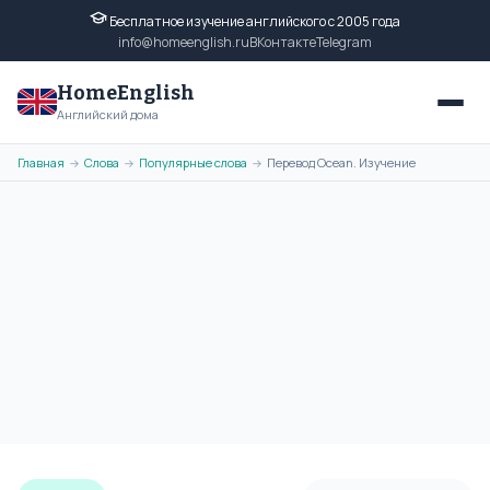
Бесплатное изучение английского с 2005 года
info@homeenglish.ru
ВКонтакте
Telegram
HomeEnglish
Английский дома
Главная
Слова
Популярные слова
Перевод Ocean. Изучение
→
→
→