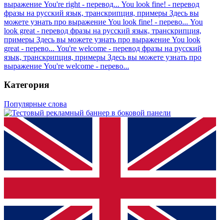
выражение You're right - перевод...
You look fine! - перевод
фразы на русский язык, транскрипция, примеры
Здесь вы
можете узнать про выражение You look fine! - перево...
You
look great - перевод фразы на русский язык, транскрипция,
примеры
Здесь вы можете узнать про выражение You look
great - перево...
You're welcome - перевод фразы на русский
язык, транскрипция, примеры
Здесь вы можете узнать про
выражение You're welcome - перево...
Категория
Популярные слова