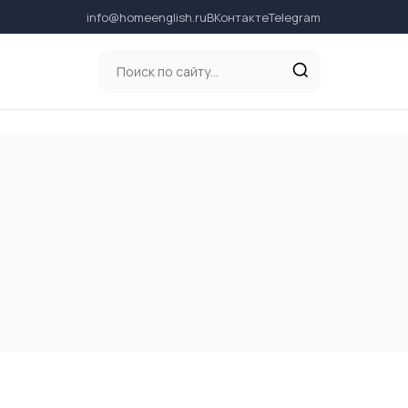
info@homeenglish.ru
ВКонтакте
Telegram