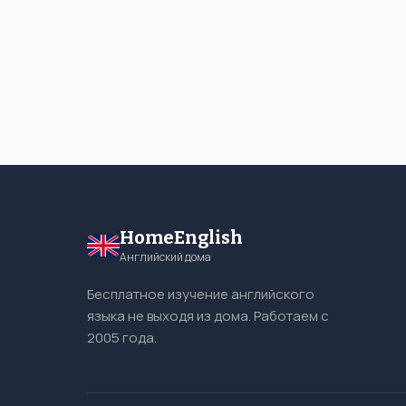
HomeEnglish
Английский дома
Бесплатное изучение английского
языка не выходя из дома. Работаем с
2005 года.