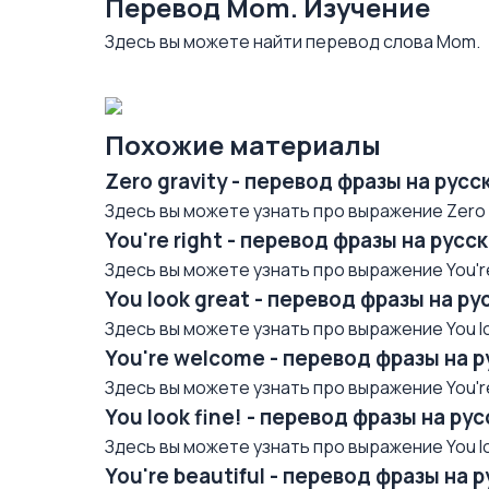
Перевод Mom. Изучение
Здесь вы можете найти перевод слова Mom.
Похожие материалы
Zero gravity - перевод фразы на рус
Здесь вы можете узнать про выражение Zero gr
You're right - перевод фразы на рус
Здесь вы можете узнать про выражение You're 
You look great - перевод фразы на р
Здесь вы можете узнать про выражение You loo
You're welcome - перевод фразы на 
Здесь вы можете узнать про выражение You're
You look fine! - перевод фразы на р
Здесь вы можете узнать про выражение You loo
You're beautiful - перевод фразы на 