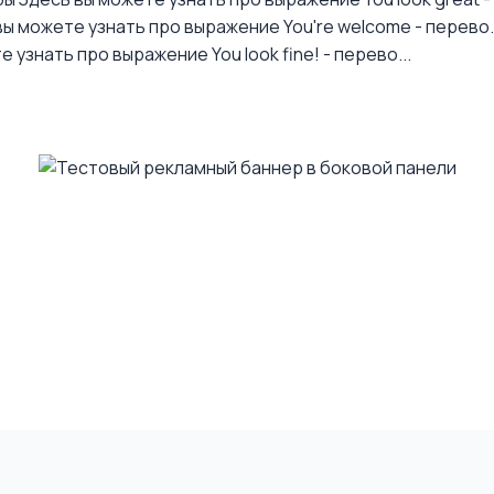
вы можете узнать про выражение You're welcome - перево..
 узнать про выражение You look fine! - перево...