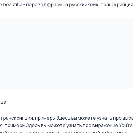
beautiful - перевод фразы на русский язык, транскрипция,
ица
к, транскрипция, примеры
Здесь вы можете узнать про выраж
ия, примеры
Здесь вы можете узнать про выражение You're r
ры
Здесь вы можете узнать про выражение You look great - 