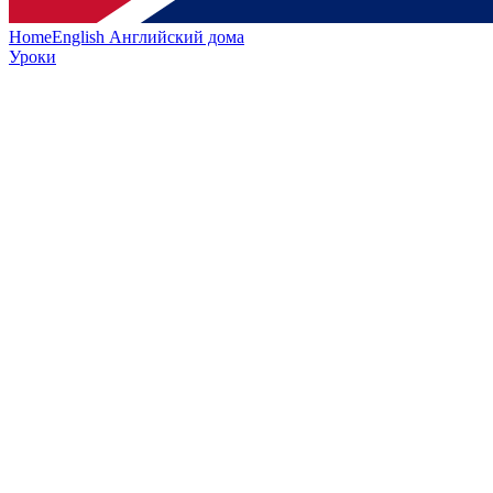
HomeEnglish
Английский дома
Уроки