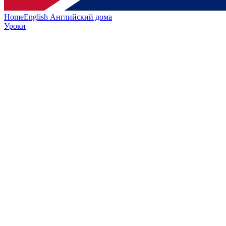
HomeEnglish
Английский дома
Уроки