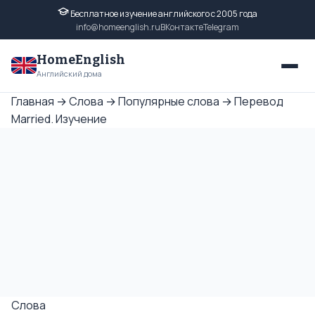
Бесплатное изучение английского с 2005 года
info@homeenglish.ru
ВКонтакте
Telegram
HomeEnglish
Английский дома
Главная
→
Слова
→
Популярные слова
→
Перевод
Married. Изучение
Слова