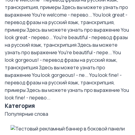
транскрипция, примеры
Здесь вы можете узнать про
выражение You're welcome - перево...
You look great -
перевод фразы на русский язык, транскрипция,
примеры
Здесь вы можете узнать про выражение You
look great - перево...
You're beautiful - перевод фразы
на русский язык, транскрипция
Здесь вы можете
узнать про выражение You're beautiful - пере...
You
look gorgeous! - перевод фразы на русский язык,
транскрипция
Здесь вы можете узнать про
выражение You look gorgeous! - пе...
You look fine! -
перевод фразы на русский язык, транскрипция,
примеры
Здесь вы можете узнать про выражение You
look fine! - перево...
Категория
Популярные слова