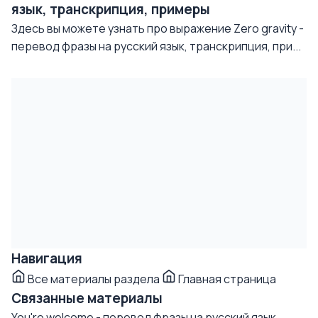
язык, транскрипция, примеры
Здесь вы можете узнать про выражение Zero gravity -
перевод фразы на русский язык, транскрипция, при...
Навигация
Все материалы раздела
Главная страница
Связанные материалы
You're welcome - перевод фразы на русский язык,