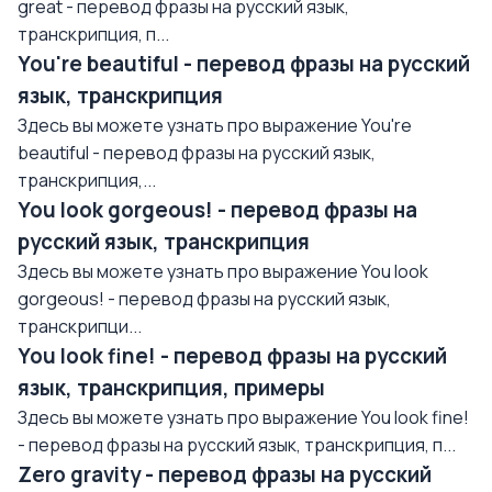
great - перевод фразы на русский язык,
транскрипция, п...
You're beautiful - перевод фразы на русский
язык, транскрипция
Здесь вы можете узнать про выражение You're
beautiful - перевод фразы на русский язык,
транскрипция,...
You look gorgeous! - перевод фразы на
русский язык, транскрипция
Здесь вы можете узнать про выражение You look
gorgeous! - перевод фразы на русский язык,
транскрипци...
You look fine! - перевод фразы на русский
язык, транскрипция, примеры
Здесь вы можете узнать про выражение You look fine!
- перевод фразы на русский язык, транскрипция, п...
Zero gravity - перевод фразы на русский