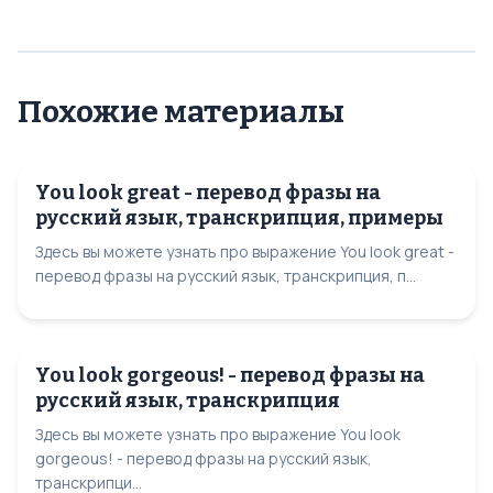
Похожие материалы
You look great - перевод фразы на
русский язык, транскрипция, примеры
Здесь вы можете узнать про выражение You look great -
перевод фразы на русский язык, транскрипция, п...
You look gorgeous! - перевод фразы на
русский язык, транскрипция
Здесь вы можете узнать про выражение You look
gorgeous! - перевод фразы на русский язык,
транскрипци...