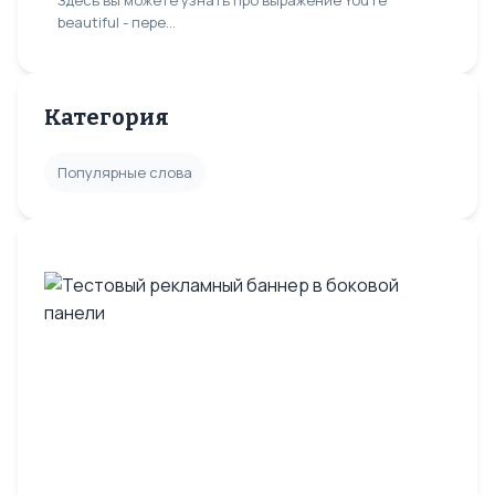
Здесь вы можете узнать про выражение You're
beautiful - пере...
Категория
Популярные слова