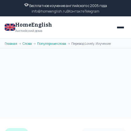
Бесплатное изучение английского с 2005 года
info@homeenglish.ru
ВКонтакте
Telegram
HomeEnglish
Английский дома
Главная
Слова
Популярные слова
Перевод Lovely. Изучение
→
→
→