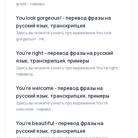
great - перево...
You look gorgeous! - перевод фразы на
русский язык, транскрипция
Здесь вы можете узнать про выражение You look
gorgeous! - пе...
You're right - перевод фразы на русский
язык, транскрипция, примеры
Здесь вы можете узнать про выражение You're right -
перевод...
You're welcome - перевод фразы на
русский язык, транскрипция, примеры
Здесь вы можете узнать про выражение You're
welcome - перево...
You're beautiful - перевод фразы на
русский язык, транскрипция