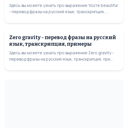
Здесь вы можете узнать про выражение You're beautiful
- перевод фразы на русский язык, транскрипция,...
Zero gravity - перевод фразы на русский
язык, транскрипция, примеры
Здесь вы можете узнать про выражение Zero gravity -
перевод фразы на русский язык, транскрипция, при...