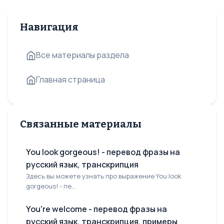
Навигация
Все материалы раздела
Главная страница
Связанные материалы
You look gorgeous! - перевод фразы на
русский язык, транскрипция
Здесь вы можете узнать про выражение You look
gorgeous! - пе...
You're welcome - перевод фразы на
русский язык, транскрипция, примеры