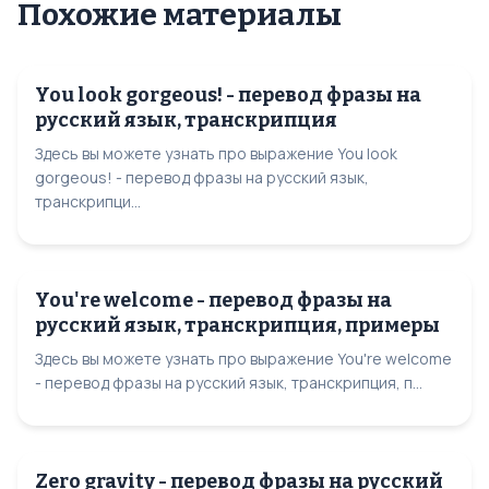
Похожие материалы
You look gorgeous! - перевод фразы на
русский язык, транскрипция
Здесь вы можете узнать про выражение You look
gorgeous! - перевод фразы на русский язык,
транскрипци...
You're welcome - перевод фразы на
русский язык, транскрипция, примеры
Здесь вы можете узнать про выражение You're welcome
- перевод фразы на русский язык, транскрипция, п...
Zero gravity - перевод фразы на русский