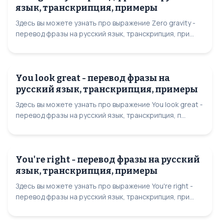
язык, транскрипция, примеры
Здесь вы можете узнать про выражение Zero gravity -
перевод фразы на русский язык, транскрипция, при...
You look great - перевод фразы на
русский язык, транскрипция, примеры
Здесь вы можете узнать про выражение You look great -
перевод фразы на русский язык, транскрипция, п...
You're right - перевод фразы на русский
язык, транскрипция, примеры
Здесь вы можете узнать про выражение You're right -
перевод фразы на русский язык, транскрипция, при...