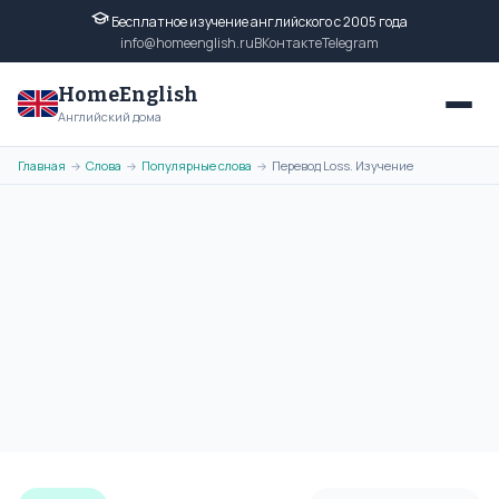
Бесплатное изучение английского с 2005 года
info@homeenglish.ru
ВКонтакте
Telegram
HomeEnglish
Английский дома
Главная
Слова
Популярные слова
Перевод Loss. Изучение
→
→
→