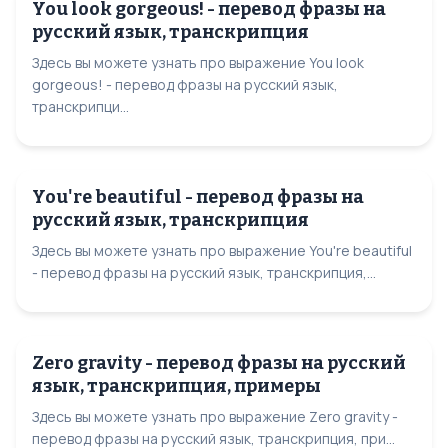
You look gorgeous! - перевод фразы на
русский язык, транскрипция
Здесь вы можете узнать про выражение You look
gorgeous! - перевод фразы на русский язык,
транскрипци...
You're beautiful - перевод фразы на
русский язык, транскрипция
Здесь вы можете узнать про выражение You're beautiful
- перевод фразы на русский язык, транскрипция,...
Zero gravity - перевод фразы на русский
язык, транскрипция, примеры
Здесь вы можете узнать про выражение Zero gravity -
перевод фразы на русский язык, транскрипция, при...