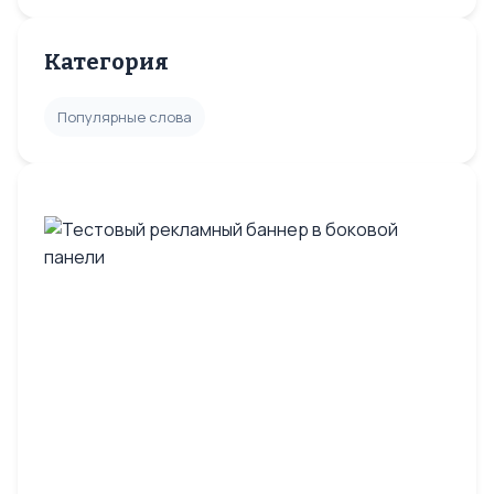
Категория
Популярные слова