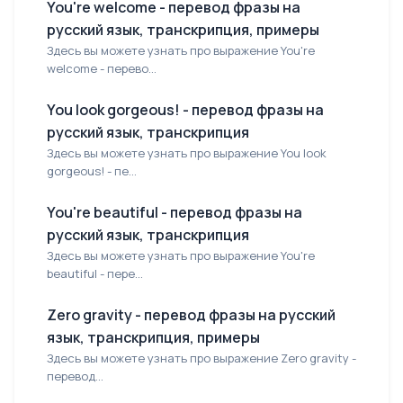
You're welcome - перевод фразы на
русский язык, транскрипция, примеры
Здесь вы можете узнать про выражение You're
welcome - перево...
You look gorgeous! - перевод фразы на
русский язык, транскрипция
Здесь вы можете узнать про выражение You look
gorgeous! - пе...
You're beautiful - перевод фразы на
русский язык, транскрипция
Здесь вы можете узнать про выражение You're
beautiful - пере...
Zero gravity - перевод фразы на русский
язык, транскрипция, примеры
Здесь вы можете узнать про выражение Zero gravity -
перевод...