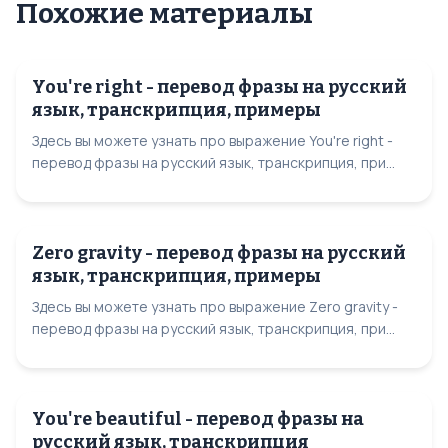
Похожие материалы
You're right - перевод фразы на русский
язык, транскрипция, примеры
Здесь вы можете узнать про выражение You're right -
перевод фразы на русский язык, транскрипция, при...
Zero gravity - перевод фразы на русский
язык, транскрипция, примеры
Здесь вы можете узнать про выражение Zero gravity -
перевод фразы на русский язык, транскрипция, при...
You're beautiful - перевод фразы на
русский язык, транскрипция