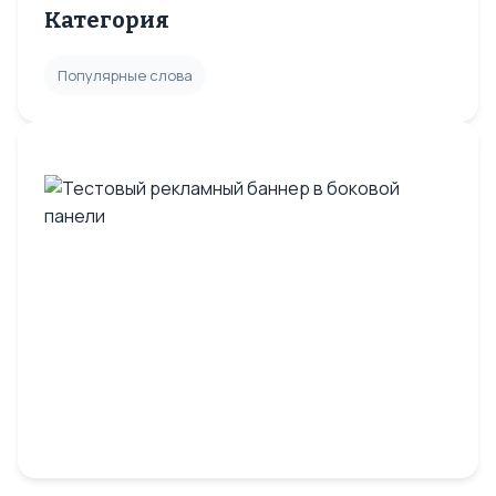
Категория
Популярные слова