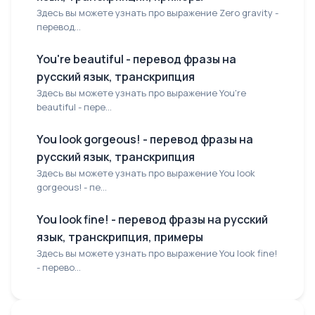
Здесь вы можете узнать про выражение Zero gravity -
перевод...
You're beautiful - перевод фразы на
русский язык, транскрипция
Здесь вы можете узнать про выражение You're
beautiful - пере...
You look gorgeous! - перевод фразы на
русский язык, транскрипция
Здесь вы можете узнать про выражение You look
gorgeous! - пе...
You look fine! - перевод фразы на русский
язык, транскрипция, примеры
Здесь вы можете узнать про выражение You look fine!
- перево...