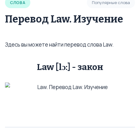
СЛОВА
Популярные слова
Перевод Law. Изучение
Здесь вы можете найти перевод слова Law.
Law [lɔ:] - закон