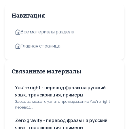
Навигация
Все материалы раздела
Главная страница
Связанные материалы
You're right - перевод фразы на русский
язык, транскрипция, примеры
Здесь вы можете узнать про выражение You're right -
перевод...
Zero gravity - перевод фразы на русский
язык, транскрипция, примеры