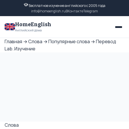
Бесплатное изучение английского с 2005 года
info@homeenglish.ru
ВКонтакте
Telegram
HomeEnglish
Английский дома
Главная
→
Слова
→
Популярные слова
→
Перевод
Lab. Изучение
Слова