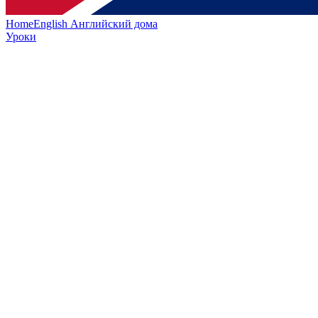
HomeEnglish
Английский дома
Уроки