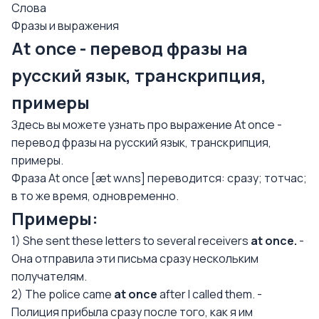
Слова
Фразы и выражения
At once - перевод фразы на
русский язык, транскрипция,
примеры
Здесь вы можете узнать про выражение At once -
перевод фразы на русский язык, транскрипция,
примеры.
Фраза At once [æt wʌns] переводится: сразу; тотчас;
в то же время, одновременно.
Примеры:
1) She sent these letters to several receivers
at once.
-
Она отправила эти письма сразу нескольким
получателям.
2) The police came
at once
after I called them. -
Полиция прибыла сразу после того, как я им