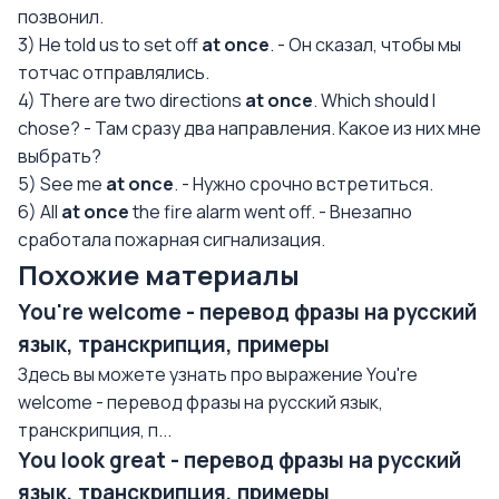
позвонил.
3) He told us to set off
at once
. - Он сказал, чтобы мы
тотчас отправлялись.
4) There are two directions
at once
. Which should I
chose? - Там сразу два направления. Какое из них мне
выбрать?
5) See me
at once
. - Нужно срочно встретиться.
6) All
at once
the fire alarm went off. - Внезапно
сработала пожарная сигнализация.
Похожие материалы
You're welcome - перевод фразы на русский
язык, транскрипция, примеры
Здесь вы можете узнать про выражение You're
welcome - перевод фразы на русский язык,
транскрипция, п...
You look great - перевод фразы на русский
язык, транскрипция, примеры