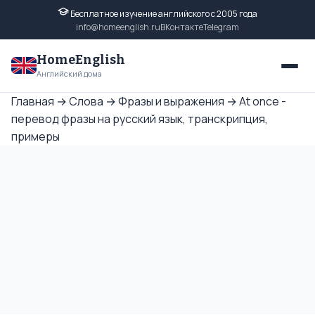
Бесплатное изучение английского с 2005 года
info@homeenglish.ru
ВКонтакте
Telegram
HomeEnglish
Английский дома
Главная
→
Слова
→
Фразы и выражения
→
At once -
перевод фразы на русский язык, транскрипция,
примеры