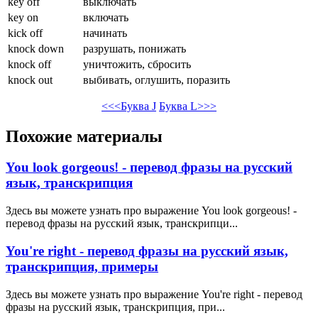
key off
выключать
key on
включать
kick off
начинать
knock down
разрушать, понижать
knock off
уничтожить, сбросить
knock out
выбивать, оглушить, поразить
<<<Буква J
Буква L>>>
Похожие материалы
You look gorgeous! - перевод фразы на русский
язык, транскрипция
Здесь вы можете узнать про выражение You look gorgeous! -
перевод фразы на русский язык, транскрипци...
You're right - перевод фразы на русский язык,
транскрипция, примеры
Здесь вы можете узнать про выражение You're right - перевод
фразы на русский язык, транскрипция, при...