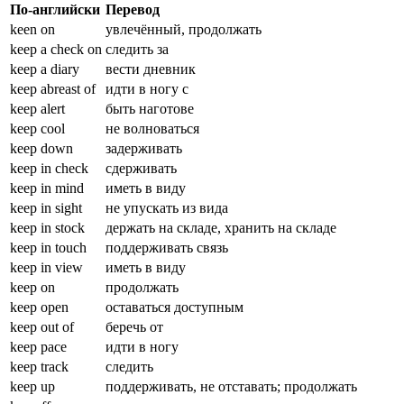
По-английски
Перевод
keen on
увлечённый, продолжать
keep a check on
следить за
keep a diary
вести дневник
keep abreast of
идти в ногу с
keep alert
быть наготове
keep cool
не волноваться
keep down
задерживать
keep in check
сдерживать
keep in mind
иметь в виду
keep in sight
не упускать из вида
keep in stock
держать на складе, хранить на складе
keep in touch
поддерживать связь
keep in view
иметь в виду
keep on
продолжать
keep open
оставаться доступным
keep out of
беречь от
keep pace
идти в ногу
keep track
следить
keep up
поддерживать, не отставать; продолжать