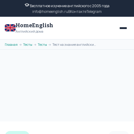
Бесплатное изучение английского с 2005 года
info@homeenglish.ru
ВКонтакте
Telegram
HomeEnglish
Английский дома
Главная
Тесты
Тесты
Тест на знание английских слов. Лёгкий уровень. Тест №1
→
→
→