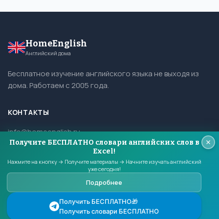
HomeEnglish
Английский дома
Бесплатное изучение английского языка не выходя из
дома. Работаем с 2005 года.
КОНТАКТЫ
info@homeenglish.ru
Получите БЕСПЛАТНО словари английских слов в
ВКонтакте
Excel!
Telegram
Нажмите на кнопку → Получите материалы → Начните изучать английский
уже сегодня!
Подробнее
© 2005–2026 HomeEnglish. Все права защищены.
Получить БЕСПЛАТНО🎁
Копирование материалов сайта запрещено.
Получить словари БЕСПЛАТНО