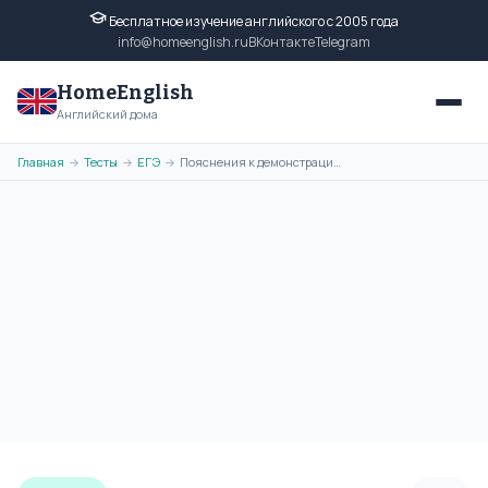
Бесплатное изучение английского с 2005 года
info@homeenglish.ru
ВКонтакте
Telegram
HomeEnglish
Английский дома
Главная
Тесты
ЕГЭ
Пояснения к демонстрационному варианту ЕГЭ 2009. Английский язык. ЕГЭ
→
→
→