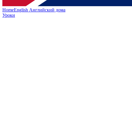
HomeEnglish
Английский дома
Уроки