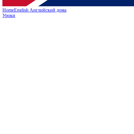
HomeEnglish
Английский дома
Уроки