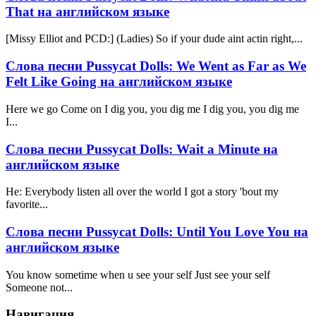
That на английском языке
[Missy Elliot and PCD:] (Ladies) So if your dude aint actin right,...
Слова песни Pussycat Dolls: We Went as Far as We
Felt Like Going на английском языке
Here we go Come on I dig you, you dig me I dig you, you dig me
I...
Слова песни Pussycat Dolls: Wait a Minute на
английском языке
He: Everybody listen all over the world I got a story 'bout my
favorite...
Слова песни Pussycat Dolls: Until You Love You на
английском языке
You know sometime when u see your self Just see your self
Someone not...
Навигация