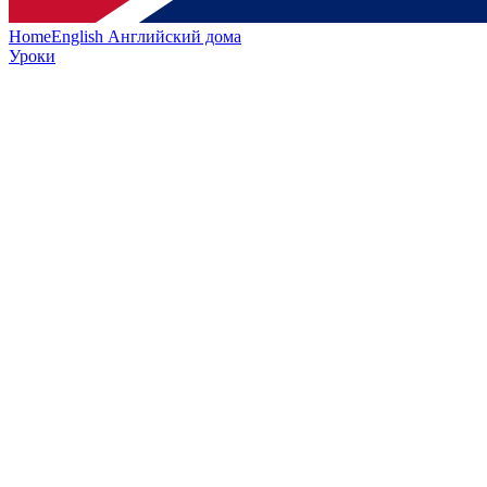
HomeEnglish
Английский дома
Уроки