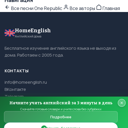
Навигация
Все песни One Republic
Все авторы
Главная
HomeEnglish
Английский дома
Бесплатное изучение английского языка не выходя из
дома. Работаем с 2005 года.
КОНТАКТЫ
info@homeenglish.ru
ВКонтакте
Telegram
Начните учить английский за 3 минуты в день
Скачайте готовые словари и учите слова без зубрёжки
Подробнее
© 2005–2026 HomeEnglish. Все права защищены.
Копирование материалов сайта запрещено.