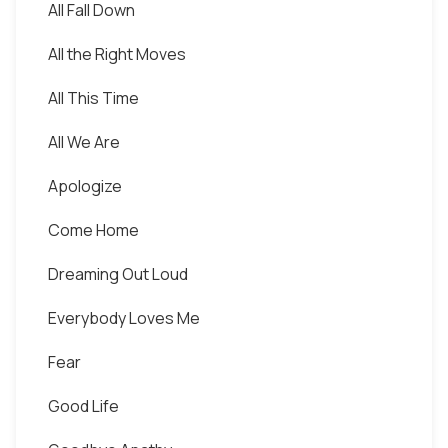
All Fall Down
All the Right Moves
All This Time
All We Are
Apologize
Come Home
Dreaming Out Loud
Everybody Loves Me
Fear
Good Life