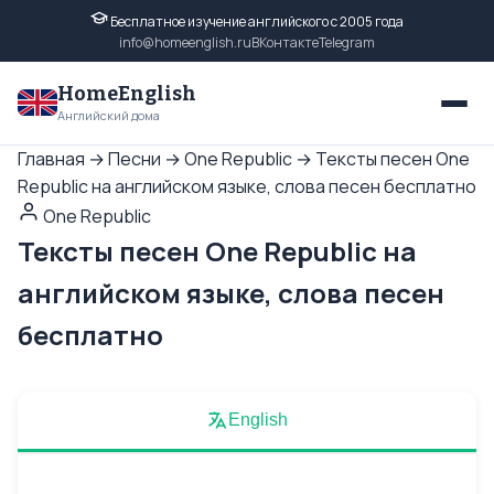
Бесплатное изучение английского с 2005 года
info@homeenglish.ru
ВКонтакте
Telegram
HomeEnglish
Английский дома
Главная
→
Песни
→
One Republic
→
Тексты песен One
Republic на английском языке, слова песен бесплатно
One Republic
Тексты песен One Republic на
английском языке, слова песен
бесплатно
English