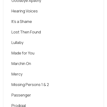
Goodbye Apathy
Hearing Voices
It's a Shame
Lost Then Found
Lullaby
Made for You
Marchin On
Mercy
Missing Persons 1 & 2
Passenger
Prodigal