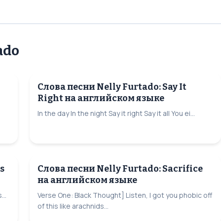
ado
Слова песни Nelly Furtado: Say It
Right на английском языке
In the day In the night Say it right Say it all You ei...
s
Слова песни Nelly Furtado: Sacrifice
на английском языке
...
Verse One: Black Thought] Listen, I got you phobic off
of this like arachnids...