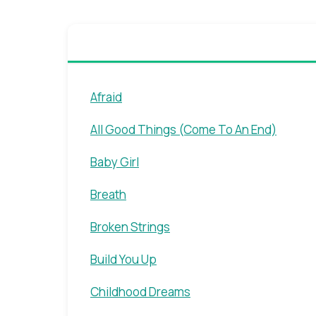
Afraid
All Good Things (Come To An End)
Baby Girl
Breath
Broken Strings
Build You Up
Childhood Dreams