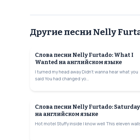
Другие песни Nelly Furt
Слова песни Nelly Furtado: What I
Wanted на английском языке
I turned my head away Didn't wanna hear what you
said You had changed yo...
Слова песни Nelly Furtado: Saturday
на английском языке
Hot motel Stuffy inside I know well This eleven walls