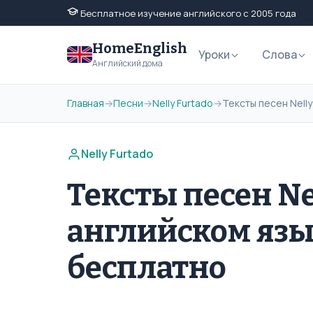
Бесплатное изучение английского с 2005 года
HomeEnglish
Уроки
Слова
Английский дома
Главная
→
Песни
→
Nelly Furtado
→
Тексты песен Nell
Nelly Furtado
Тексты песен Ne
английском язы
бесплатно