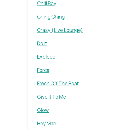
Chill Boy
Ching Ching
Crazy (Live Lounge)
Do It
Explode
Forca
Fresh Off The Boat
Give It To Me
Glow
Hey Man