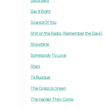
Saturdays
Say It Right
Scared Of You
Shit on the Radio (Remember the Days)
Showtime
Somebody To Love
Stars
Te Busque
The Grass Is Green
The Harder They Come