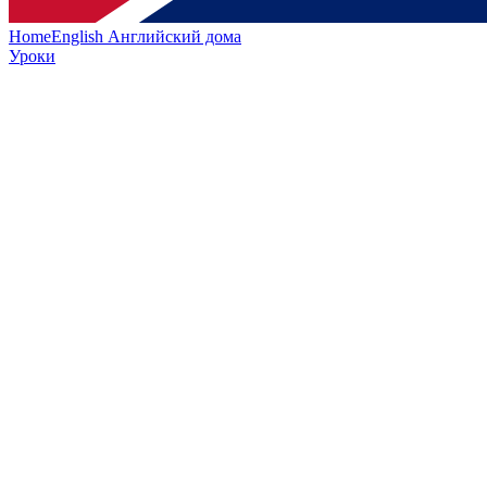
HomeEnglish
Английский дома
Уроки