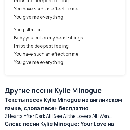
I miss the deepest feeling
You have such an effect on me
You give me everything
You pull me in
Baby you pull on my heart strings
I miss the deepest feeling
You have such an effect on me
You give me everything
Другие песни Kylie Minogue
Тексты песен Kylie Minogue на английском
языке, слова песен бесплатно
2 Hearts After Dark All I See All the Lovers All I Wan...
Слова песни Kylie Minogue: Your Love на