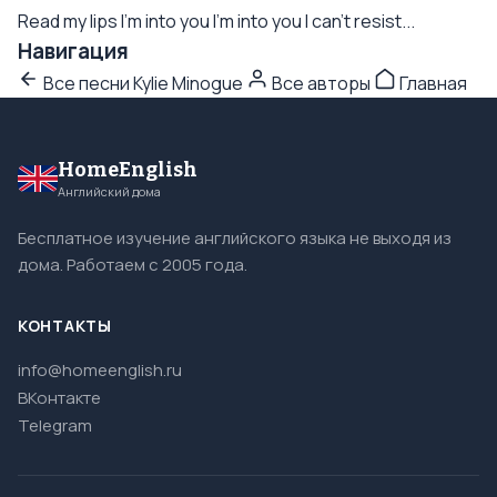
Read my lips I'm into you I'm into you I can't resist...
Навигация
Все песни Kylie Minogue
Все авторы
Главная
HomeEnglish
Английский дома
Бесплатное изучение английского языка не выходя из
дома. Работаем с 2005 года.
КОНТАКТЫ
info@homeenglish.ru
ВКонтакте
Telegram