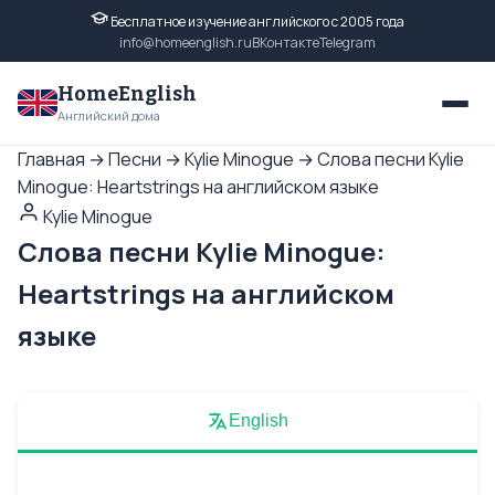
Бесплатное изучение английского с 2005 года
info@homeenglish.ru
ВКонтакте
Telegram
HomeEnglish
Английский дома
Главная
→
Песни
→
Kylie Minogue
→
Слова песни Kylie
Minogue: Heartstrings на английском языке
Kylie Minogue
Слова песни Kylie Minogue:
Heartstrings на английском
языке
English