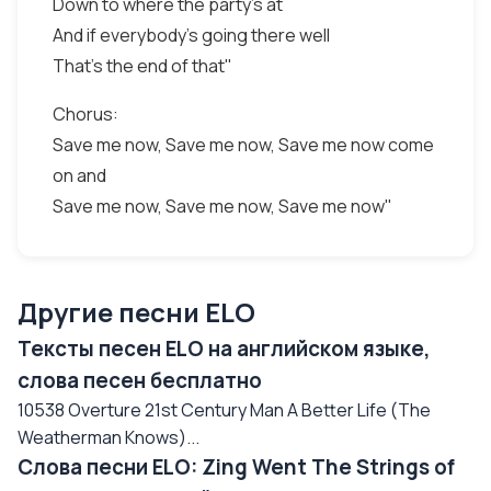
Down to where the party's at
And if everybody's going there well
That's the end of that"
Chorus:
Save me now, Save me now, Save me now come
on and
Save me now, Save me now, Save me now"
Другие песни ELO
Тексты песен ELO на английском языке,
слова песен бесплатно
10538 Overture 21st Century Man A Better Life (The
Weatherman Knows)...
Слова песни ELO: Zing Went The Strings of