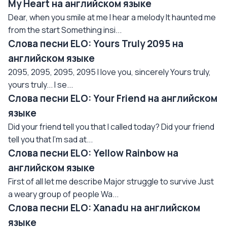
My Heart на английском языке
Dear, when you smile at me I hear a melody It haunted me
from the start Something insi...
Слова песни ELO: Yours Truly 2095 на
английском языке
2095, 2095, 2095, 2095 I love you, sincerely Yours truly,
yours truly... I se...
Слова песни ELO: Your Friend на английском
языке
Did your friend tell you that I called today? Did your friend
tell you that I'm sad at...
Слова песни ELO: Yellow Rainbow на
английском языке
First of all let me describe Major struggle to survive Just
a weary group of people Wa...
Слова песни ELO: Xanadu на английском
языке