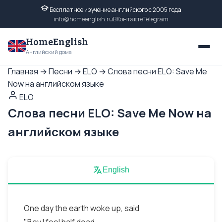
Бесплатное изучение английского с 2005 года
info@homeenglish.ru
ВКонтакте
Telegram
HomeEnglish
Английский дома
Главная
→
Песни
→
ELO
→
Слова песни ELO: Save Me
Now на английском языке
ELO
Слова песни ELO: Save Me Now на
английском языке
English
One day the earth woke up, said