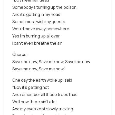
"Boy I feel half dead
Somebody's turning up the poison
And it's getting in my head
Sometimes I wish my guests
Would move away somewhere
Yes I'm burning up all over
I can't even breathe the air
Chorus:
Save me now, Save me now, Save me now,
Save me now, Save me now"
One day the earth woke up, said
"Boy it's getting hot
And remember all those trees I had
Well now there ain't a lot
And my eyes kept slowly trickling