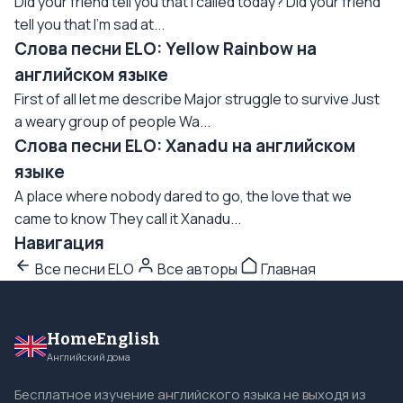
Did your friend tell you that I called today? Did your friend
tell you that I'm sad at...
Слова песни ELO: Yellow Rainbow на
английском языке
First of all let me describe Major struggle to survive Just
a weary group of people Wa...
Слова песни ELO: Xanadu на английском
языке
A place where nobody dared to go, the love that we
came to know They call it Xanadu...
Навигация
Все песни ELO
Все авторы
Главная
HomeEnglish
Английский дома
Бесплатное изучение английского языка не выходя из