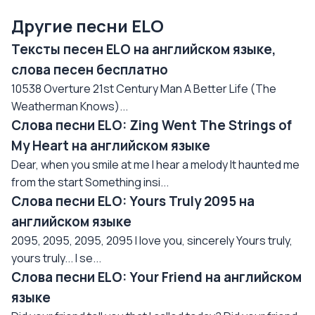
Другие песни ELO
Тексты песен ELO на английском языке,
слова песен бесплатно
10538 Overture 21st Century Man A Better Life (The
Weatherman Knows)...
Слова песни ELO: Zing Went The Strings of
My Heart на английском языке
Dear, when you smile at me I hear a melody It haunted me
from the start Something insi...
Слова песни ELO: Yours Truly 2095 на
английском языке
2095, 2095, 2095, 2095 I love you, sincerely Yours truly,
yours truly... I se...
Слова песни ELO: Your Friend на английском
языке