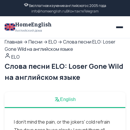
Бесплатное изучение английского с 2005 года
info@homeenglish.ru
ВКонтакте
Telegram
HomeEnglish
Английский дома
Главная
→
Песни
→
ELO
→
Слова песни ELO: Loser
Gone Wild на английском языке
ELO
Слова песни ELO: Loser Gone Wild
на английском языке
English
I don't mind the pain, or the jokers' cold refrain