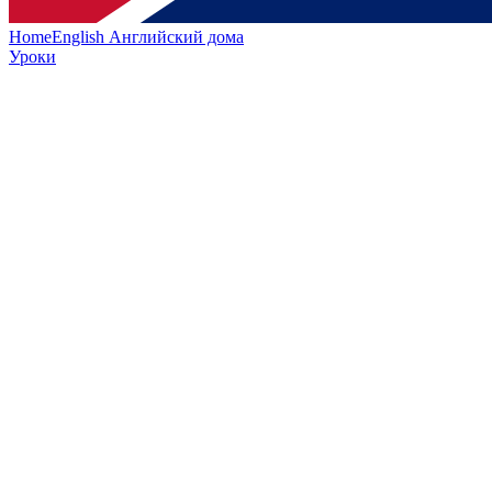
HomeEnglish
Английский дома
Уроки