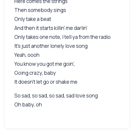
Here comes the strings
Then somebody sings
Only take a beat
And then it starts killin' me darlin'
Only takes one note, I tell ya from the radio
It's just another lonely love song
Yeah, oooh
You know you got me goin',
Going crazy, baby
It doesn't let go or shake me
So sad, so sad, so sad, sad love song
Oh baby, oh