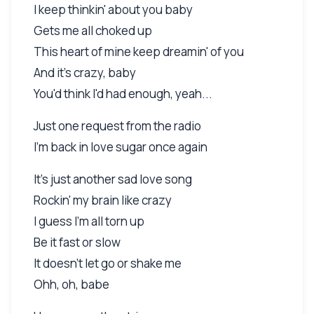
I keep thinkin' about you baby
Gets me all choked up
This heart of mine keep dreamin' of you
And it's crazy, baby
You'd think I'd had enough, yeah...
Just one request from the radio
I'm back in love sugar once again
It's just another sad love song
Rockin' my brain like crazy
I guess I'm all torn up
Be it fast or slow
It doesn't let go or shake me
Ohh, oh, babe