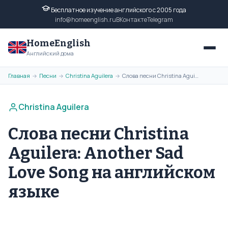
Бесплатное изучение английского с 2005 года
info@homeenglish.ru
ВКонтакте
Telegram
HomeEnglish
Английский дома
Главная
Песни
Christina Aguilera
Слова песни Christina Aguilera: Another Sad Love Song на английском языке
→
→
→
Christina Aguilera
Слова песни Christina
Aguilera: Another Sad
Love Song на английском
языке