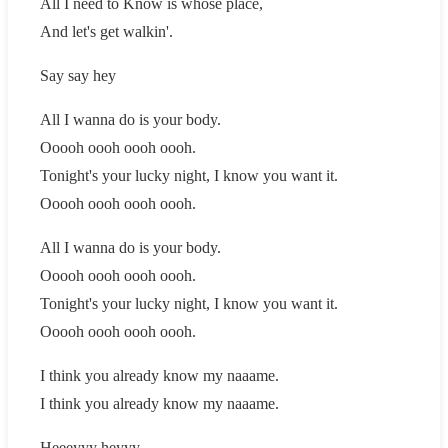
All I need to Know is whose place,
And let's get walkin'.
Say say hey
All I wanna do is your body.
Ooooh oooh oooh oooh.
Tonight's your lucky night, I know you want it.
Ooooh oooh oooh oooh.
All I wanna do is your body.
Ooooh oooh oooh oooh.
Tonight's your lucky night, I know you want it.
Ooooh oooh oooh oooh.
I think you already know my naaame.
I think you already know my naaame.
Heeeyyy heyyy