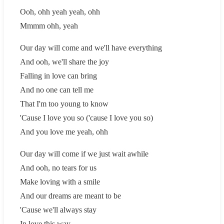
Ooh, ohh yeah yeah, ohh
Mmmm ohh, yeah
Our day will come and we'll have everything
And ooh, we'll share the joy
Falling in love can bring
And no one can tell me
That I'm too young to know
'Cause I love you so ('cause I love you so)
And you love me yeah, ohh
Our day will come if we just wait awhile
And ooh, no tears for us
Make loving with a smile
And our dreams are meant to be
'Cause we'll always stay
In love this way