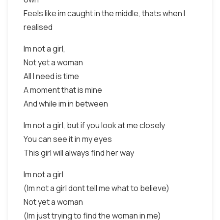
Feels like im caught in the middle, thats when I
realised
Im not a girl,
Not yet a woman
All I need is time
A moment that is mine
And while im in between
Im not a girl, but if you look at me closely
You can see it in my eyes
This girl will always find her way
Im not a girl
(Im not a girl dont tell me what to believe)
Not yet a woman
(Im just trying to find the woman in me)