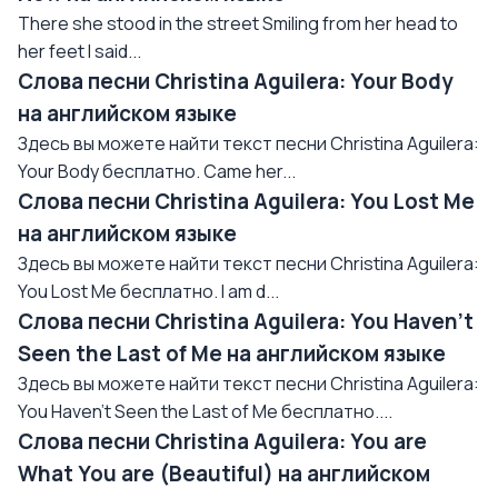
There she stood in the street Smiling from her head to
her feet I said...
Слова песни Christina Aguilera: Your Body
на английском языке
Здесь вы можете найти текст песни Christina Aguilera:
Your Body бесплатно. Came her...
Слова песни Christina Aguilera: You Lost Me
на английском языке
Здесь вы можете найти текст песни Christina Aguilera:
You Lost Me бесплатно. I am d...
Слова песни Christina Aguilera: You Haven't
Seen the Last of Me на английском языке
Здесь вы можете найти текст песни Christina Aguilera:
You Haven't Seen the Last of Me бесплатно....
Слова песни Christina Aguilera: You are
What You are (Beautiful) на английском