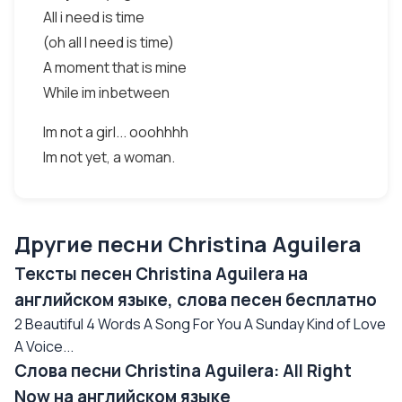
All i need is time
(oh all I need is time)
A moment that is mine
While im inbetween
Im not a girl... ooohhhh
Im not yet, a woman.
Другие песни Christina Aguilera
Тексты песен Christina Aguilera на
английском языке, слова песен бесплатно
2 Beautiful 4 Words A Song For You A Sunday Kind of Love
A Voice...
Слова песни Christina Aguilera: All Right
Now на английском языке