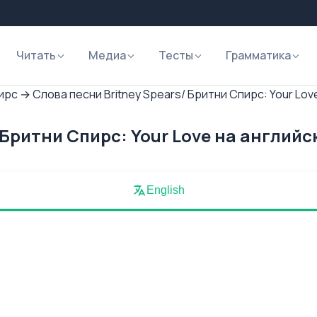
Читать
Медиа
Тесты
Грамматика
пирс
→
Слова песни Britney Spears/ Бритни Спирс: Your Lov
 Бритни Спирс: Your Love на английс
English