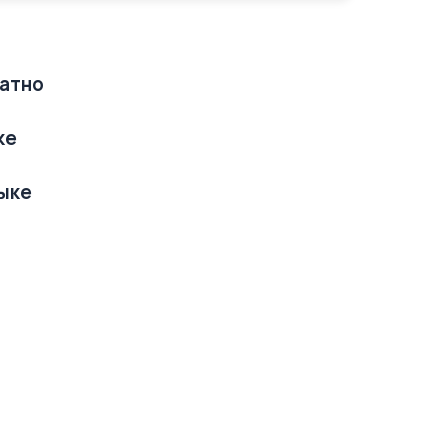
латно
ке
зыке