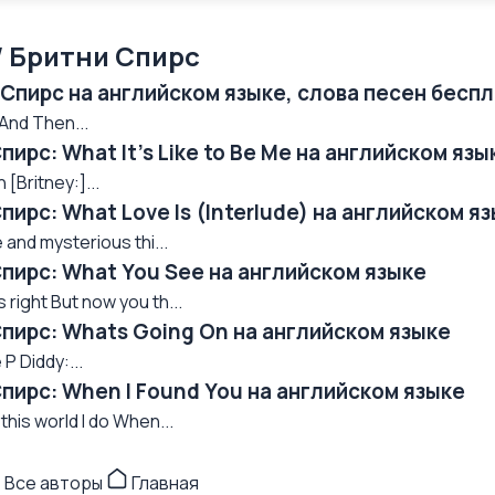
/ Бритни Спирс
 Спирс на английском языке, слова песен бесп
And Then...
пирс: What It's Like to Be Me на английском язы
 [Britney:]...
пирс: What Love Is (Interlude) на английском я
e and mysterious thi...
Спирс: What You See на английском языке
 right But now you th...
Спирс: Whats Going On на английском языке
P Diddy:...
Спирс: When I Found You на английском языке
this world I do When...
Все авторы
Главная