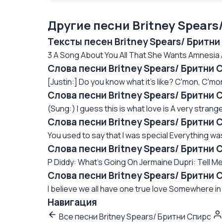
Другие песни Britney Spears
Тексты песен Britney Spears/ Бритни
3 A Song About You All That She Wants Amnesia 
Слова песни Britney Spears/ Бритни С
[Justin:] Do you know what it's like? C'mon, C'mon
Слова песни Britney Spears/ Бритни С
(Sung:) I guess this is what love is A very strang
Слова песни Britney Spears/ Бритни 
You used to say that I was special Everything was
Слова песни Britney Spears/ Бритни 
P Diddy: What's Going On Jermaine Dupri: Tell Me 
Слова песни Britney Spears/ Бритни 
I believe we all have one true love Somewhere in 
Навигация
Все песни Britney Spears/ Бритни Спирс