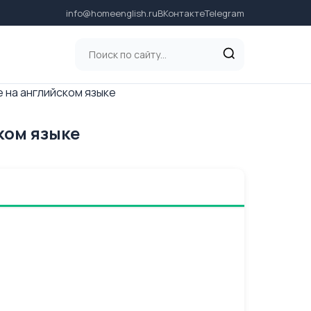
info@homeenglish.ru
ВКонтакте
Telegram
e на английском языке
ком языке