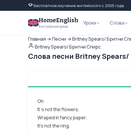
Бесплатное изучение английского с 2005 года
HomeEnglish
Уроки
Слова
Английский дома
Главная
→
Песни
→
Britney Spears/ Бритни С
Britney Spears/ Бритни Спирс
Слова песни Britney Spears/
Oh
It 's not the flowers,
Wraped in fancy paper.
It's not the ring,